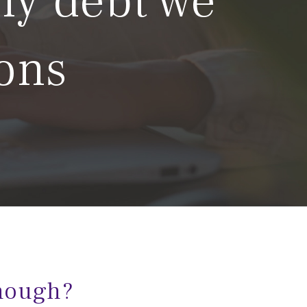
ny debt we
ions
nough?