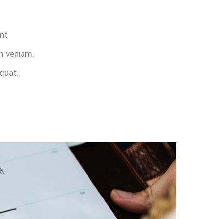
unt
m veniam.
equat.