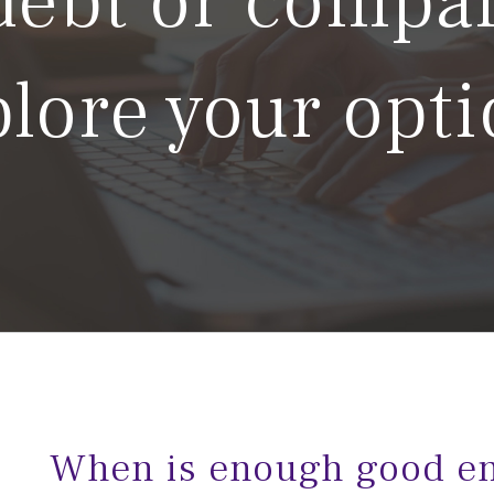
debt or compa
lore your opt
When is enough good e