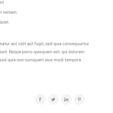
unt
m veniam.
equat.
atur aut odit aut fugit, sed quia consequuntur
iunt. Neque porro quisquam est, qui dolorem
it, sed quia non numquam eius modi tempora.