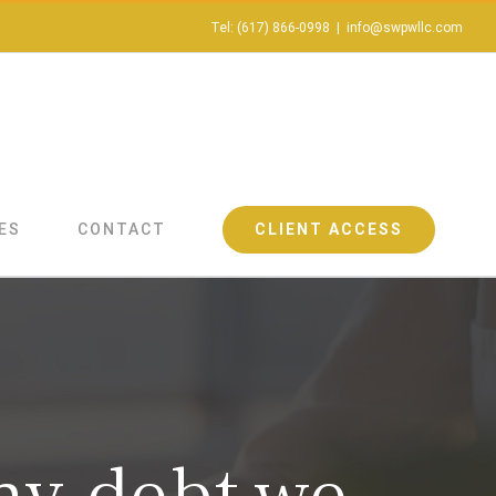
Tel: (617) 866-0998
|
info@swpwllc.com
CLIENT ACCESS
ES
CONTACT