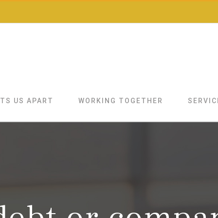
TS US APART
WORKING TOGETHER
SERVIC